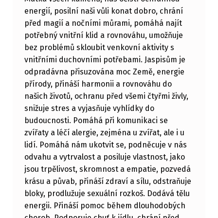
energií, posilní naši vůli konat dobro, chrání
před magií a nočními můrami, pomáhá najít
potřebný vnitřní klid a rovnováhu, umožňuje
bez problémů skloubit venkovní aktivity s
vnitřními duchovními potřebami. Jaspisům je
odpradávna přisuzována moc Země, energie
přírody, přináší harmonii a rovnováhu do
našich životů, ochranu před všemi čtyřmi živly,
snižuje stres a vyjasňuje vyhlídky do
budoucnosti. Pomáhá při komunikaci se
zvířaty a léčí alergie, zejména u zvířat, ale i u
lidí. Pomáhá nám ukotvit se, podněcuje v nás
odvahu a vytrvalost a posiluje vlastnost, jako
jsou trpělivost, skromnost a empatie, pozvedá
krásu a půvab, přináší zdraví a sílu, odstraňuje
bloky, prodlužuje sexuální rozkoš. Dodává tělu
energii. Přináší pomoc během dlouhodobých
chorob. Podporuje chuť k jídlu, chrání před