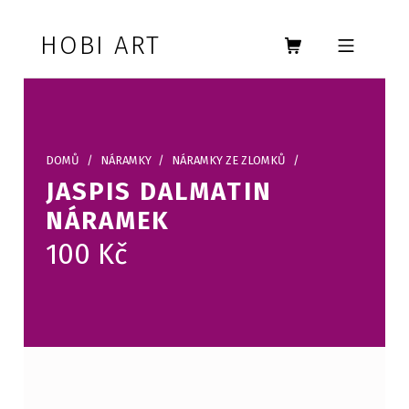
Skip to footer
Skip to main navigation
Skip to main content
HOBI ART
MOBILE MENU
DOMŮ
/
NÁRAMKY
/
NÁRAMKY ZE ZLOMKŮ
/
JASPIS DALMATIN
NÁRAMEK
100
Kč