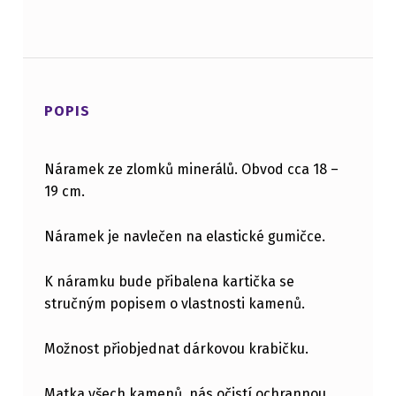
POPIS
Náramek ze zlomků minerálů. Obvod cca 18 –
19 cm.
Náramek je navlečen na elastické gumičce.
K náramku bude přibalena kartička se
stručným popisem o vlastnosti kamenů.
Možnost přiobjednat dárkovou krabičku.
Matka všech kamenů, nás očistí ochrannou