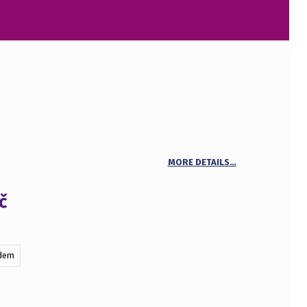
MORE DETAILS…
č
adem