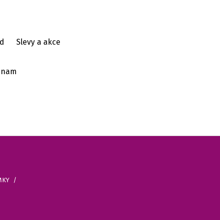
d
Slevy a akce
ýznam
MKY
/