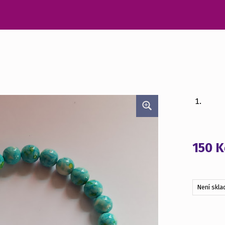
150
K
Není skl