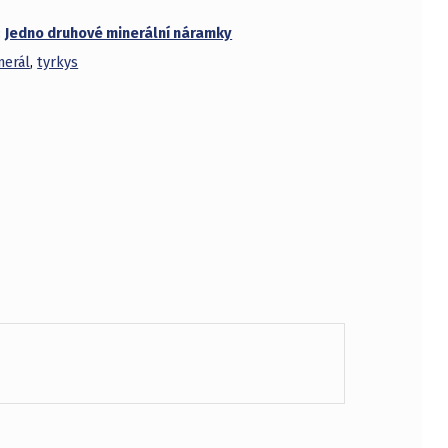
:
Jedno druhové minerální náramky
nerál
,
tyrkys