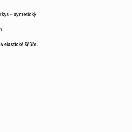
rkys – syntetický
m
 elastické šňůře.