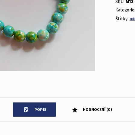
SKU:
M13
Kategorie
Štítky:
mi
POPIS
HODNOCENÍ (0)