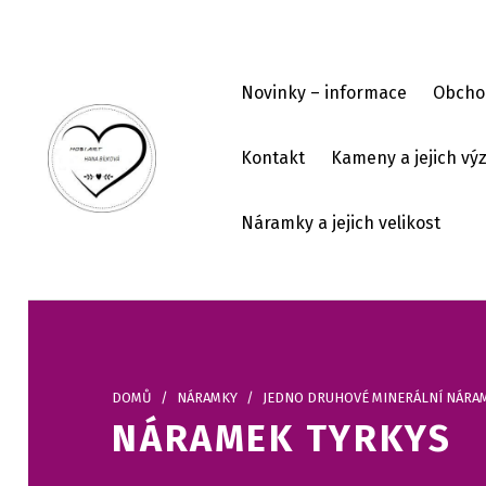
Skip to footer
Skip to main navigation
Skip to main content
Novinky – informace
Obcho
Kontakt
Kameny a jejich v
HOBI ART
Náramky a jejich velikost
DOMŮ
/
NÁRAMKY
/
JEDNO DRUHOVÉ MINERÁLNÍ NÁRA
NÁRAMEK TYRKYS