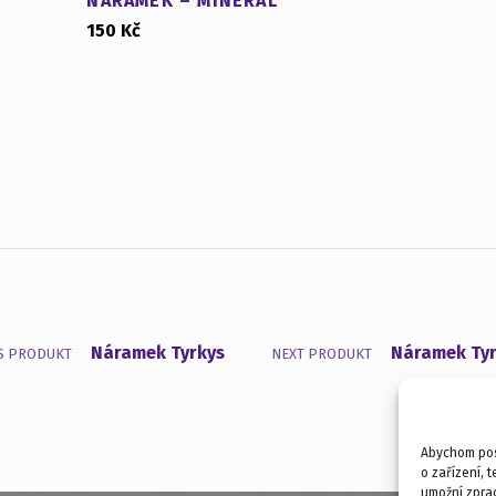
NÁRAMEK – MINERÁL
150
Kč
Náramek Tyrkys
Náramek Ty
S PRODUKT
NEXT PRODUKT
Abychom posk
o zařízení, 
umožní zprac