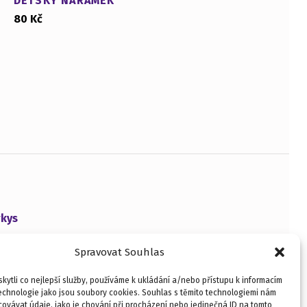
DĚTSKÝ NÁRAMEK
80
Kč
rkys
Spravovat Souhlas
ytli co nejlepší služby, používáme k ukládání a/nebo přístupu k informacím
technologie jako jsou soubory cookies. Souhlas s těmito technologiemi nám
ovávat údaje, jako je chování při procházení nebo jedinečná ID na tomto