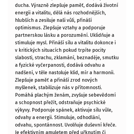
ducha. Výrazně zlepšuje paměť, dodává životní
energii a vitalitu, dělá nás rozhodnějších,
hlubších a zesiluje naši vůli, přináší
optimismus. Zlepšuje vztahy a podporuje
partnerskou lásku a porozumění. Uklidňuje a
stimuluje mysl. Přináší sílu a vitalitu dokonce i
v kritických situacích pokud trpíte pocity
slabosti, strachu, zklamání, beznaděje, smutku
a fyzické vyčerpanosti, dodává odvahu a
nadšení, v těle nastoluje klid, mír a harmonii.
Zlepšuje paměť a přináší zrod nových
myšlenek, stabilizuje nás v přítomnosti.
Pomáhá plachým ženám, zvyšuje sebevědomí
a schopnost přežít, odstraňuje psychické
výkyvy. Podporuje spánek, aktivuje sílu vůle,
odvahy a energii. Stimuluje, odhodlání,
odvahu, spontánnost. Uvolňuje duševní křeče.
Je efektivním amuletem před uřknutím či