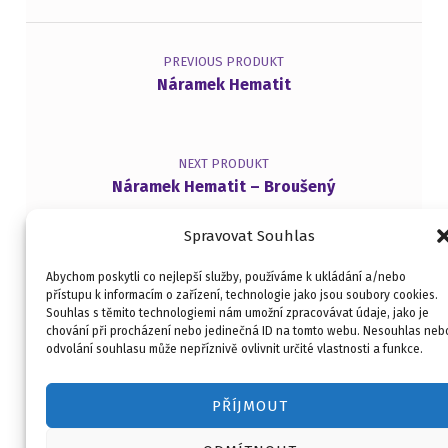
Navigace pro příspěvek
PREVIOUS PRODUKT
Náramek Hematit
NEXT PRODUKT
Náramek Hematit – Broušený
Spravovat Souhlas
Abychom poskytli co nejlepší služby, používáme k ukládání a/nebo
přístupu k informacím o zařízení, technologie jako jsou soubory cookies.
Souhlas s těmito technologiemi nám umožní zpracovávat údaje, jako je
Kontakt
Obchodní podmínky
chování při procházení nebo jedinečná ID na tomto webu. Nesouhlas neb
O mně
Merlin Kouč
odvolání souhlasu může nepříznivě ovlivnit určité vlastnosti a funkce.
Copyright © 2026
HOBI ART
PŘÍJMOUT