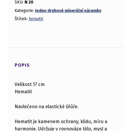
SKU:
N 20
Kategorie:
Jedno druhové minerální náramky
Štítek:
hematit
POPIS
Velikost 17 cm
Hematit
Navlečeno na elastické šňůře.
Hematit je kamenem ochrany, klidu, míru a
harmonie. Udržuje v rovnováze tělo, mysl a