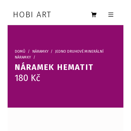
Skip to footer
Skip to main navigation
Skip to main content
HOBI ART
MOBILE MENU
DOMŮ
/
NÁRAMKY
/
JEDNO DRUHOVÉ MINERÁLNÍ
NÁRAMKY
/
NÁRAMEK HEMATIT
180
Kč