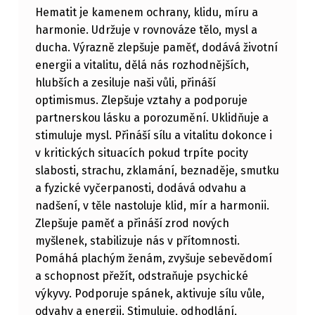
Hematit je kamenem ochrany, klidu, míru a
harmonie. Udržuje v rovnováze tělo, mysl a
ducha. Výrazně zlepšuje paměť, dodává životní
energii a vitalitu, dělá nás rozhodnějších,
hlubších a zesiluje naši vůli, přináší
optimismus. Zlepšuje vztahy a podporuje
partnerskou lásku a porozumění. Uklidňuje a
stimuluje mysl. Přináší sílu a vitalitu dokonce i
v kritických situacích pokud trpíte pocity
slabosti, strachu, zklamání, beznaděje, smutku
a fyzické vyčerpanosti, dodává odvahu a
nadšení, v těle nastoluje klid, mír a harmonii.
Zlepšuje paměť a přináší zrod nových
myšlenek, stabilizuje nás v přítomnosti.
Pomáhá plachým ženám, zvyšuje sebevědomí
a schopnost přežít, odstraňuje psychické
výkyvy. Podporuje spánek, aktivuje sílu vůle,
odvahy a energii. Stimuluje, odhodlání,