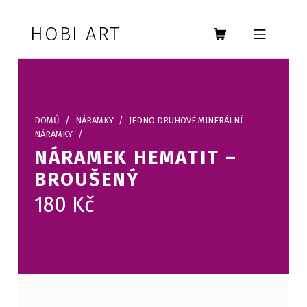
Skip to footer
Skip to main navigation
Skip to main content
HOBI ART
MOBILE MENU
DOMŮ
/
NÁRAMKY
/
JEDNO DRUHOVÉ MINERÁLNÍ
NÁRAMKY
/
NÁRAMEK HEMATIT –
BROUŠENÝ
180
Kč