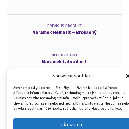
Navigace pro příspěvek
PREVIOUS PRODUKT
Náramek Hematit – Broušený
NEXT PRODUKT
Náramek Labradorit
Spravovat Souhlas
Abychom poskytli co nejlepší služby, používáme k ukládání a/nebo
přístupu k informacím o zařízení, technologie jako jsou soubory cookies.
Souhlas s těmito technologiemi nám umožní zpracovávat údaje, jako je
Kontakt
Obchodní podmínky
chování při procházení nebo jedinečná ID na tomto webu. Nesouhlas neb
O mně
Merlin Kouč
odvolání souhlasu může nepříznivě ovlivnit určité vlastnosti a funkce.
Copyright © 2026
HOBI ART
PŘÍJMOUT