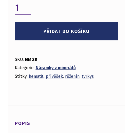
NÁRAMEK-MINERÁL MNOŽSTVÍ
PŘIDAT DO KOŠÍKU
SKU:
NM 28
Kategorie:
Náramky z minerálů
Štítky:
hematit
,
přívěšek
,
růženín
,
tyrkys
POPIS