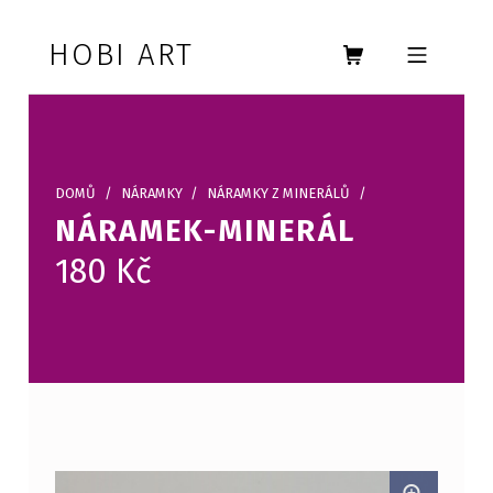
Skip to footer
Skip to main navigation
Skip to main content
HOBI ART
MOBILE MENU
DOMŮ
/
NÁRAMKY
/
NÁRAMKY Z MINERÁLŮ
/
NÁRAMEK-MINERÁL
180
Kč