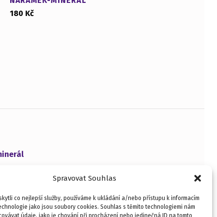
NÁRAMEK-MINERÁL
180
Kč
inerál
Spravovat Souhlas
ytli co nejlepší služby, používáme k ukládání a/nebo přístupu k informacím
technologie jako jsou soubory cookies. Souhlas s těmito technologiemi nám
ovávat údaje, jako je chování při procházení nebo jedinečná ID na tomto