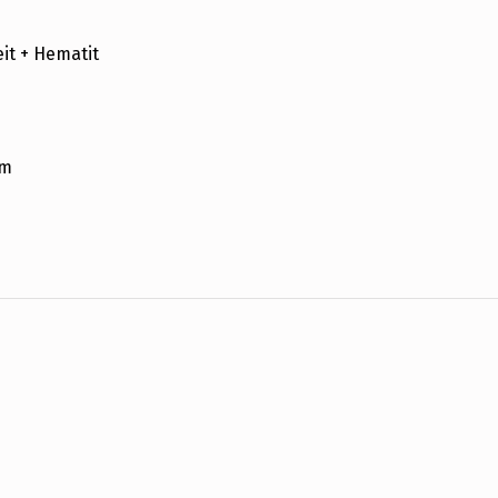
eit + Hematit
cm