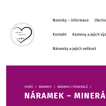
Skip to footer
Skip to main navigation
Skip to main content
Novinky – informace
Obcho
Kontakt
Kameny a jejich v
HOBI ART
Náramky a jejich velikost
DOMŮ
/
NÁRAMKY
/
NÁRAMKY Z MINERÁLŮ
/
NÁRAMEK – MINERÁ