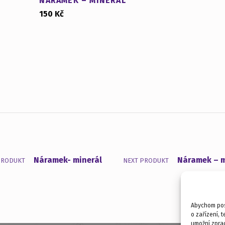
NÁRAMEK – MINERÁL
150
Kč
Náramek- minerál
Náramek – m
PRODUKT
NEXT PRODUKT
Abychom posk
o zařízení, 
umožní zprac