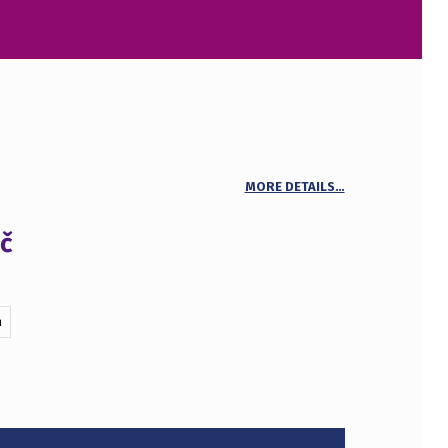
MORE DETAILS…
č
m