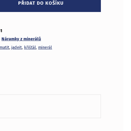
PŘIDAT DO KOŠÍKU
41
:
Náramky z minerálů
matit
,
jadeit
,
křišťál
,
minerál