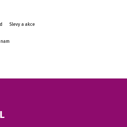
d
Slevy a akce
ýznam
L