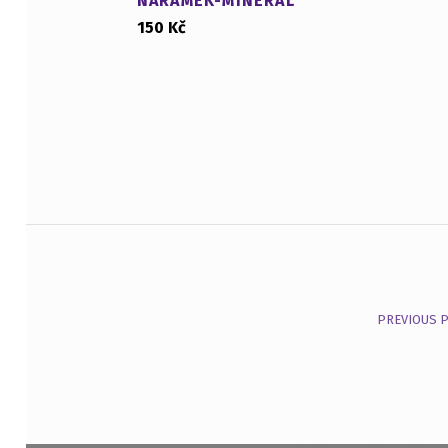
NÁRAMEK-MINERÁL
150
Kč
Navigace pro příspěvek
PREVIOUS 