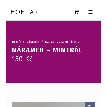
Skip to footer
Skip to main navigation
Skip to main content
HOBI ART
MOBILE MENU
DOMŮ
/
NÁRAMKY
/
NÁRAMKY Z MINERÁLŮ
/
NÁRAMEK – MINERÁL
150
Kč