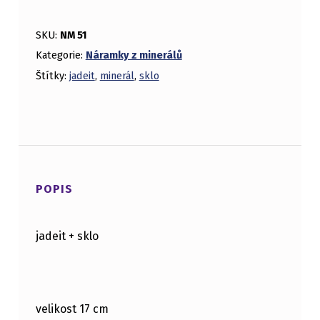
SKU:
NM 51
Kategorie:
Náramky z minerálů
Štítky:
jadeit
,
minerál
,
sklo
POPIS
jadeit + sklo
velikost 17 cm