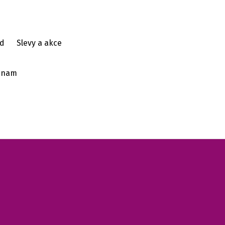
d
Slevy a akce
ýznam