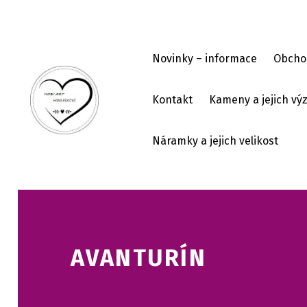
Skip to footer
Skip to main navigation
Skip to main content
Novinky – informace
Obcho
Kontakt
Kameny a jejich v
HOBI ART
Náramky a jejich velikost
AVANTURÍN