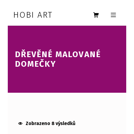
Skip to footer
Skip to main navigation
Skip to main content
HOBI ART
MOBILE MENU
DŘEVĚNÉ MALOVANÉ
DOMEČKY
DŘEVĚNÉ MALOVANÉ DOMEČKY
Zobrazeno 8 výsledků