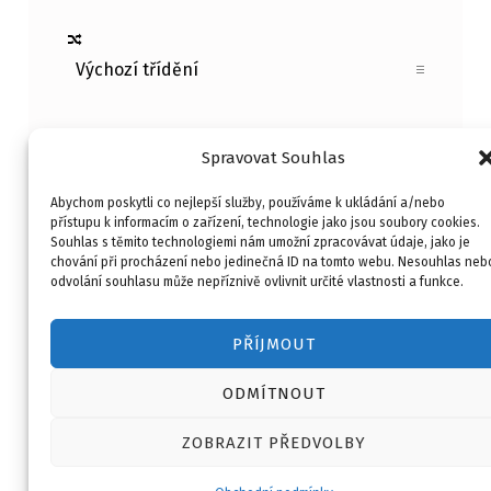
Spravovat Souhlas
Abychom poskytli co nejlepší služby, používáme k ukládání a/nebo
přístupu k informacím o zařízení, technologie jako jsou soubory cookies.
Souhlas s těmito technologiemi nám umožní zpracovávat údaje, jako je
Kontakt
Obchodní podmínky
chování při procházení nebo jedinečná ID na tomto webu. Nesouhlas neb
O mně
Merlin Kouč
odvolání souhlasu může nepříznivě ovlivnit určité vlastnosti a funkce.
Copyright © 2026
HOBI ART
PŘÍJMOUT
ODMÍTNOUT
ZOBRAZIT PŘEDVOLBY