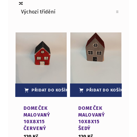
List of products
PŘIDAT DO KOŠÍKU
PŘIDAT DO KOŠÍKU
DOMEČEK
DOMEČEK
MALOVANÝ
MALOVANÝ
10X8X15
10X8X15
ČERVENÝ
ŠEDÝ
120
Kč
120
Kč