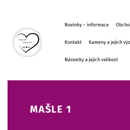
Skip to footer
Skip to main navigation
Skip to main content
Novinky – informace
Obcho
Kontakt
Kameny a jejich v
HOBI ART
Náramky a jejich velikost
MAŠLE 1