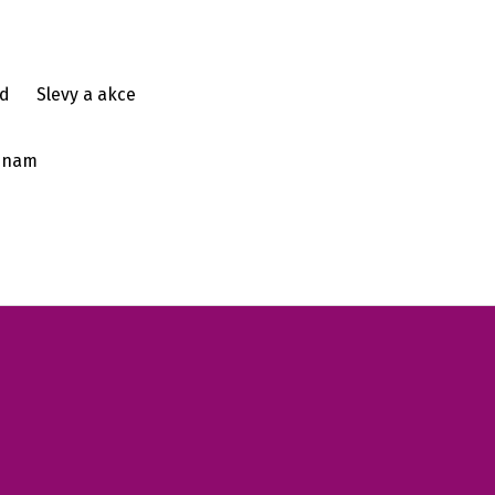
d
Slevy a akce
ýznam