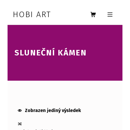
Skip to footer
Skip to main navigation
Skip to main content
HOBI ART
MOBILE MENU
SLUNEČNÍ KÁMEN
SLUNEČNÍ KÁMEN
Zobrazen jediný výsledek