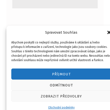
Spravovat Souhlas
Abychom poskytli co nejlepší služby, používáme k ukládání a/nebo
přístupu k informacím o zařízení, technologie jako jsou soubory cookies.
Souhlas s těmito technologiemi nám umožní zpracovávat údaje, jako je
Kontakt
Obchodní podmínky
chování při procházení nebo jedinečná ID na tomto webu. Nesouhlas neb
O mně
Merlin Kouč
odvolání souhlasu může nepříznivě ovlivnit určité vlastnosti a funkce.
Copyright © 2026
HOBI ART
PŘÍJMOUT
ODMÍTNOUT
ZOBRAZIT PŘEDVOLBY
Obchodní podmínky