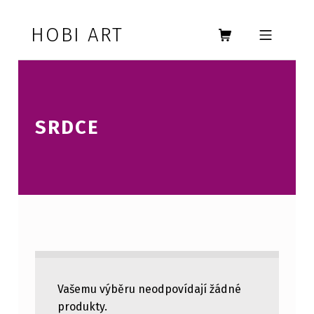
Skip to footer
Skip to main navigation
Skip to main content
HOBI ART
MOBILE MENU
SRDCE
SRDCE
Vašemu výběru neodpovídají žádné
produkty.