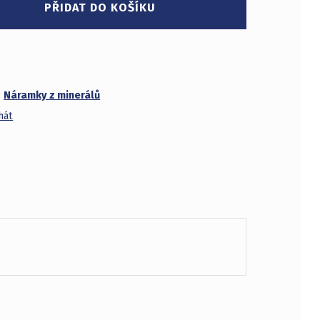
PŘIDAT DO KOŠÍKU
1
:
Náramky z minerálů
hát