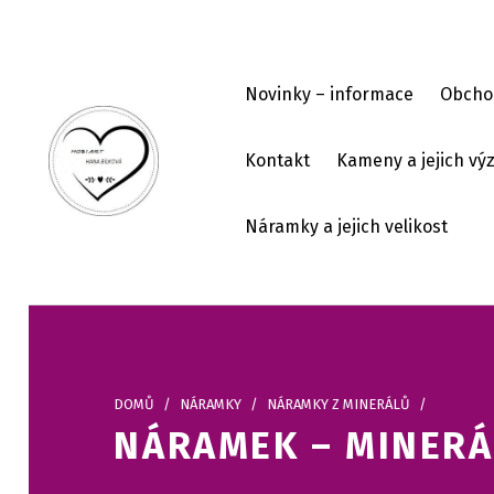
Skip to footer
Skip to main navigation
Skip to main content
Novinky – informace
Obcho
Kontakt
Kameny a jejich v
HOBI ART
Náramky a jejich velikost
DOMŮ
/
NÁRAMKY
/
NÁRAMKY Z MINERÁLŮ
/
NÁRAMEK – MINERÁ