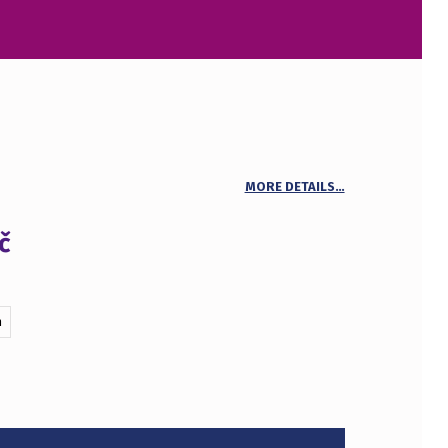
MORE DETAILS…
č
m