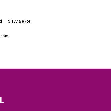
d
Slevy a akce
ýznam
L