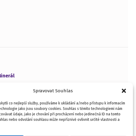
inerál
Spravovat Souhlas
ytli co nejlepší služby, používáme k ukládání a/nebo přístupu k informacím
technologie jako jsou soubory cookies. Souhlas s těmito technologiemi nám
ovávat údaje, jako je chování při procházení nebo jedinečná ID na tomto
las nebo odvolání souhlasu může nepříznivě ovlivnit určité vlastnosti a
yright © 2026
HOBI ART