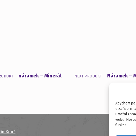
náramek – Minerál
Náramek – M
RODUKT
NEXT PRODUKT
Abychom posk
o zařízení, 
umožní zprac
webu. Nesouh
funkce.
lin Kouč
Cop